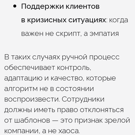
адаптироваться
Компании, которые умеют находить
этот баланс, растут устойчиво: они
не тратят ресурсы впустую
и не теряют клиентов из-за
жёстких, «слепых» систем. Они
работают с умом — и бизнеса
чувствует результат.