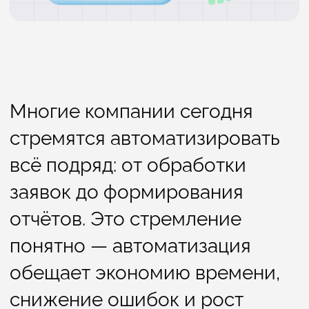
обещает экономию времени,
снижение ошибок и рост
производительности. Однако
на практике часто возникает
противоположный эффект:
вместо ускорения бизнеса
появляются сложные,
негибкие процессы, которые
требуют больше усилий на
поддержке, чем давали пользы.
Так возникает так называемая
«автоматизация ради
автоматизации» — трата
ресурсов без реальной отдачи.