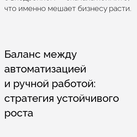
Читайте также
АНАЛИТИКА
Как перестать принимать
решения на эмоциях —
и начать на данных
AMOCRM