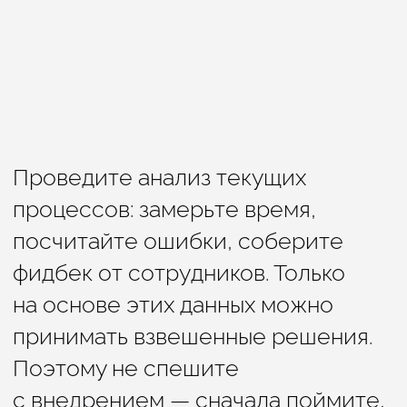
и найдем оптимальное
решение
Обсудить задачу