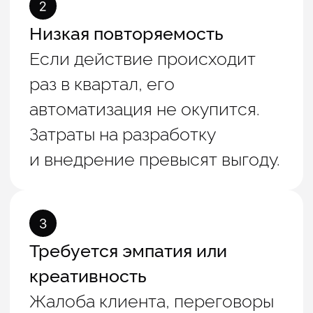
они необходимы. Например,
в продажах высокого уровня
менеджер работает с клиентом
как партнёр: слушает, адаптирует
предложение, чувствует момент.
Здесь персонализация важнее
стандартизации. Ни одна CRM
не заменит интонацию голоса или
умение переформулировать
возражение на лету.
То же касается:
Креативных задач
:
разработка концепции,
написание копирайта, подбор
визуала;