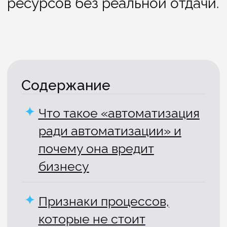
необходимость
автоматизации: критерии и
анализ данных
Баланс между
автоматизацией и ручной
работой: стратегия
устойчивого роста
Вывод
Что такое
«автоматизация ради