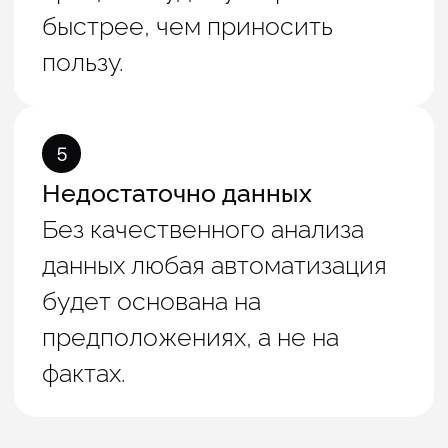
Как оценить
необходимость
автоматизации: критерии
и анализ данных
Чтобы избежать ошибок, подход
к автоматизации должен быть
аналитическим,
а не импульсивным. Перед
внедрением задайте себе:
Насколько часто повторяется