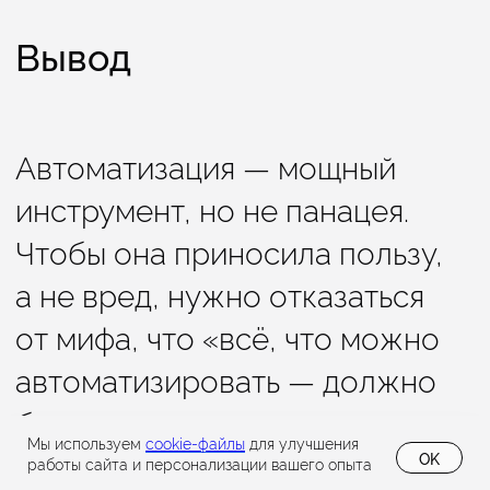
КОМПАНИЯ
Контакты
Реквизиты
Главная
Партнёрская программа
Техническая поддержка
Блог
УСЛУГИ
Внедрение amoCRM
Сопровождение amoCRM
Индивидуальная разработка
Аналитика
Обучение
Мы используем
cookie-файлы
для улучшения
OK
Лицензии
работы сайта и персонализации вашего опыта
Отраслевые решения